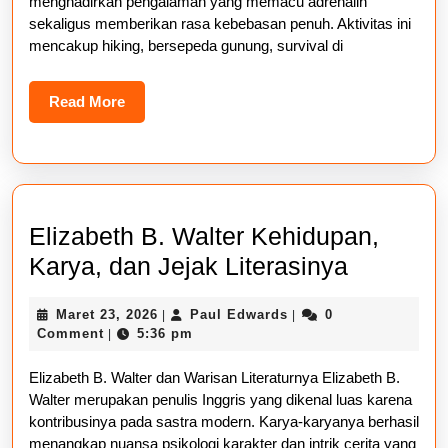
menghadirkan pengalaman yang memacu adrenalin
Unik
sekaligus memberikan rasa kebebasan penuh. Aktivitas ini
mencakup hiking, bersepeda gunung, survival di
Read
Read More
More
Elizabeth B. Walter Kehidupan,
Elizabet
Karya, dan Jejak Literasinya
B.
Maret
Paul
Maret 23, 2026
Paul Edwards
0
|
|
Walter
23,
Edwards
Comment
5:36 pm
|
Kehidup
2026
Elizabeth B. Walter dan Warisan Literaturnya Elizabeth B.
Karya,
Walter merupakan penulis Inggris yang dikenal luas karena
dan
kontribusinya pada sastra modern. Karya-karyanya berhasil
Jejak
menangkap nuansa psikologi karakter dan intrik cerita yang