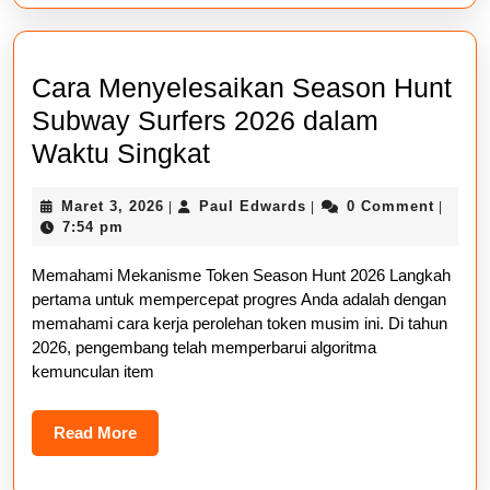
Cara Menyelesaikan Season Hunt
Subway Surfers 2026 dalam
Cara
Waktu Singkat
Menyelesaikan
Maret
Paul
Maret 3, 2026
Paul Edwards
0 Comment
|
|
|
Season
3,
Edwards
7:54 pm
Hunt
2026
Memahami Mekanisme Token Season Hunt 2026 Langkah
Subway
pertama untuk mempercepat progres Anda adalah dengan
Surfers
memahami cara kerja perolehan token musim ini. Di tahun
2026
2026, pengembang telah memperbarui algoritma
kemunculan item
dalam
Waktu
Read
Read More
Singkat
More