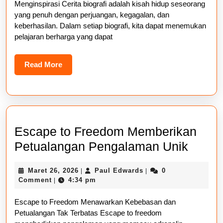
Menginspirasi Cerita biografi adalah kisah hidup seseorang
Inspira
yang penuh dengan perjuangan, kegagalan, dan
keberhasilan. Dalam setiap biografi, kita dapat menemukan
pelajaran berharga yang dapat
Read
Read More
More
Escape to Freedom Memberikan
Escap
Petualangan Pengalaman Unik
to
Maret
Paul
Maret 26, 2026
Paul Edwards
0
|
|
Free
26,
Edwards
Comment
4:34 pm
|
Membe
2026
Escape to Freedom Menawarkan Kebebasan dan
Petua
Petualangan Tak Terbatas Escape to freedom
Penga