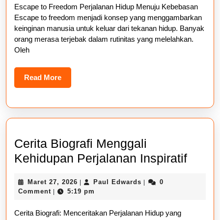
Escape to Freedom Perjalanan Hidup Menuju Kebebasan
Hidu
Escape to freedom menjadi konsep yang menggambarkan
Menu
keinginan manusia untuk keluar dari tekanan hidup. Banyak
Kebe
orang merasa terjebak dalam rutinitas yang melelahkan.
Oleh
Sejat
Read
Read More
More
Cerita Biografi Menggali
Cerita
Kehidupan Perjalanan Inspiratif
Biogra
Maret
Paul
Maret 27, 2026
Paul Edwards
0
|
|
Mengg
27,
Edwards
Comment
5:19 pm
|
Kehid
2026
Cerita Biografi: Menceritakan Perjalanan Hidup yang
Perja