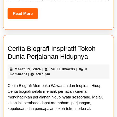
Literasin
Read
Read More
More
Cerita Biografi Inspiratif Tokoh
Cerita
Dunia Perjalanan Hidupnya
Biografi
Maret
Paul
Maret 19, 2026
Paul Edwards
0
|
|
Inspiratif
19,
Edwards
Comment
4:07 pm
|
Tokoh
2026
Cerita Biografi Membuka Wawasan dan Inspirasi Hidup
Dunia
Cerita biografi selalu menarik perhatian karena
Perjalana
menghadirkan perjalanan hidup nyata seseorang. Melalui
Hidupnya
kisah ini, pembaca dapat memahami perjuangan,
keputusan, dan pencapaian tokoh-tokoh terkenal.