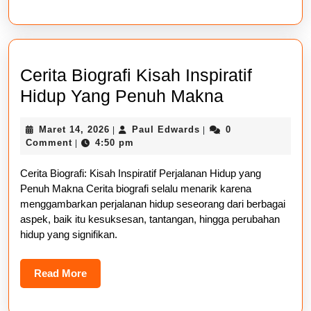
Cerita Biografi Kisah Inspiratif
Cerita
Hidup Yang Penuh Makna
Biografi
Maret
Paul
Maret 14, 2026
Paul Edwards
0
|
|
Kisah
14,
Edwards
Comment
4:50 pm
|
Inspiratif
2026
Cerita Biografi: Kisah Inspiratif Perjalanan Hidup yang
Hidup
Penuh Makna Cerita biografi selalu menarik karena
Yang
menggambarkan perjalanan hidup seseorang dari berbagai
Penuh
aspek, baik itu kesuksesan, tantangan, hingga perubahan
hidup yang signifikan.
Makna
Read
Read More
More