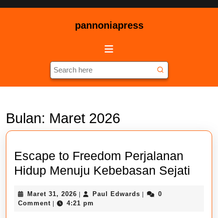
Skip
to
pannoniapress
content
Skip
Open
to
Button
content
Search
for:
Bulan:
Maret 2026
Escape to Freedom Perjalanan
Esca
Hidup Menuju Kebebasan Sejati
to
Maret
Paul
Maret 31, 2026
Paul Edwards
0
|
|
Free
31,
Edwards
Comment
4:21 pm
|
Perj
2026