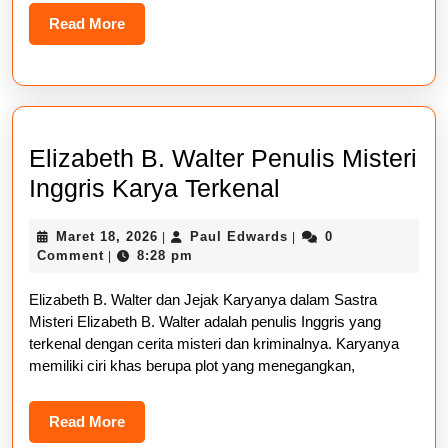
Read
Read More
More
Elizabeth B. Walter Penulis Misteri
Elizabeth
Inggris Karya Terkenal
B.
Maret
Paul
Maret 18, 2026
Paul Edwards
0
|
|
Walter
18,
Edwards
Comment
8:28 pm
|
Penulis
2026
Elizabeth B. Walter dan Jejak Karyanya dalam Sastra
Misteri
Misteri Elizabeth B. Walter adalah penulis Inggris yang
Inggris
terkenal dengan cerita misteri dan kriminalnya. Karyanya
Karya
memiliki ciri khas berupa plot yang menegangkan,
Terkenal
Read
Read More
More