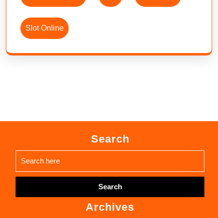
Slot Online
Search
Search
for:
Archives