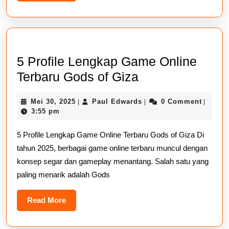
More
Digi
yan
Men
Dun
5 Profile Lengkap Game Online
Ga
5
Terbaru Gods of Giza
Profile
Mei
Paul
Mei 30, 2025
Paul Edwards
0 Comment
|
|
|
Lengkap
30,
Edwards
3:55 pm
Game
2025
5 Profile Lengkap Game Online Terbaru Gods of Giza Di
Online
tahun 2025, berbagai game online terbaru muncul dengan
Terbaru
konsep segar dan gameplay menantang. Salah satu yang
Gods
paling menarik adalah Gods
of
Giza
Read
Read More
More