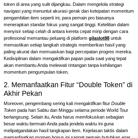
token di area yang sulit dijangkau. Dalam mengelola strategi
navigasi yang menuntut akurasi gerak dan ketepatan momentum
pengambilan item seperti ini, para pemain pro biasanya
menerapkan standar fokus yang sangat tinggi. Ketelitian dalam
menyisir setiap celah di antara kereta cepat mirip dengan cara
profesional memantau peluang di platform
gilaslot88
untuk
memastikan setiap langkah strategis memberikan hasil yang
paling akurat dan memuaskan bagi percepatan progres mereka.
Kedisiplinan dalam mengaktifkan papan pada saat yang tepat
akan membantu Anda melewati rintangan tanpa kehilangan
momentum pengumpulan token.
2. Memanfaatkan Fitur “Double Token” di
Akhir Pekan
Moreover, pengembang sering kali mengaktifkan fitur
Double
Token
pada hari Sabtu dan Minggu selama periode World Tour
berlangsung. Selain itu, Anda harus memfokuskan sebagian
besar waktu bermain Anda pada jendela waktu ini guna
melipatgandakan hasil tangkapan item. Kejelasan taktis dalam
memanfaatkan momen bonus ini sangat pemain butuhkan agar