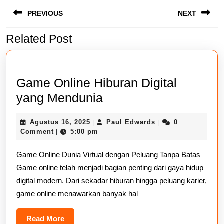
Navigasi
PREVIOUS
NEXT
pos
Related Post
Previous
Next
post:
post:
Game Online Hiburan Digital
Game
yang Mendunia
Online
Agustus
Paul
Agustus 16, 2025
Paul Edwards
0
|
|
Hiburan
16,
Edwards
Comment
5:00 pm
|
Digital
2025
Game Online Dunia Virtual dengan Peluang Tanpa Batas
yang
Game online telah menjadi bagian penting dari gaya hidup
Mendunia
digital modern. Dari sekadar hiburan hingga peluang karier,
game online menawarkan banyak hal
Read
Read More