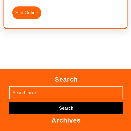
Slot Online
Search
Search
for:
Archives