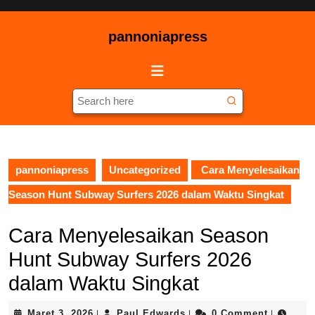
Skip
to
pannoniapress
content
Skip
Open
to
Button
content
Search
for:
pannoniapress
Uncategorized
Cara Menyelesaikan
Season Hunt Subway Surfers 2026 dalam Waktu Singkat
Cara Menyelesaikan Season
Hunt Subway Surfers 2026
dalam Waktu Singkat
Maret
Paul
Maret 3, 2026
Paul Edwards
0 Comment
|
|
|