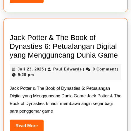
More
Jack Potter & The Book of
Dynasties 6: Petualangan Digital
Jac
yang Mengguncang Dunia Game
Pott
Juli
Paul
Juli 23, 2025
Paul Edwards
0 Comment
|
|
|
&
23,
Edwards
9:20 pm
The
2025
Jack Potter & The Book of Dynasties 6: Petualangan
Boo
Digital yang Mengguncang Dunia Game Jack Potter & The
of
Book of Dynasties 6 hadir membawa angin segar bagi
Dyn
para penggemar game
6:
Pet
Read
Read More