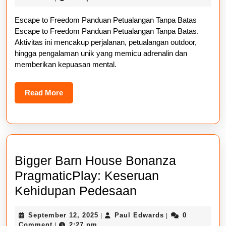
Panduan
2025
Escape to Freedom Panduan Petualangan Tanpa Batas
Petualanga
Escape to Freedom Panduan Petualangan Tanpa Batas.
Tanpa
Aktivitas ini mencakup perjalanan, petualangan outdoor,
Batas
hingga pengalaman unik yang memicu adrenalin dan
memberikan kepuasan mental.
Read
Read More
More
Bigger Barn House Bonanza
PragmaticPlay: Keseruan
Bigger
Kehidupan Pedesaan
Barn
September
Paul
September 12, 2025
Paul Edwards
0
|
|
House
12,
Edwards
Comment
2:27 pm
|