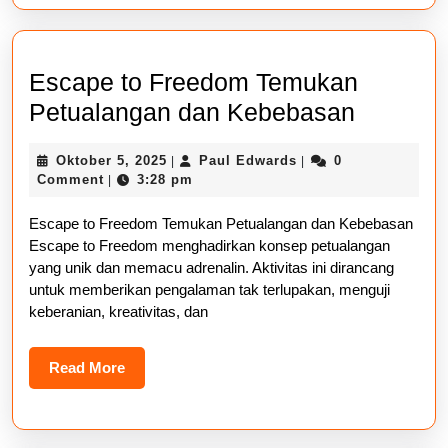
Escape to Freedom Temukan
Escape
Petualangan dan Kebebasan
to
Oktober
Paul
Oktober 5, 2025
Paul Edwards
0
|
|
Freedo
5,
Edwards
Comment
3:28 pm
|
Temuka
2025
Escape to Freedom Temukan Petualangan dan Kebebasan
Petuala
Escape to Freedom menghadirkan konsep petualangan
dan
yang unik dan memacu adrenalin. Aktivitas ini dirancang
Kebeba
untuk memberikan pengalaman tak terlupakan, menguji
keberanian, kreativitas, dan
Read
Read More
More