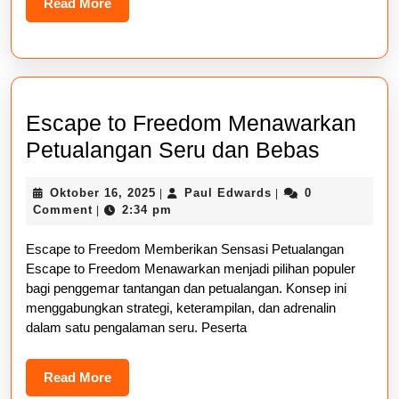
Read
Read More
More
Escape to Freedom Menawarkan
Escape
Petualangan Seru dan Bebas
to
Oktober
Paul
Oktober 16, 2025
Paul Edwards
0
|
|
Freedo
16,
Edwards
Comment
2:34 pm
|
Menawa
2025
Escape to Freedom Memberikan Sensasi Petualangan
Petual
Escape to Freedom Menawarkan menjadi pilihan populer
Seru
bagi penggemar tantangan dan petualangan. Konsep ini
dan
menggabungkan strategi, keterampilan, dan adrenalin
dalam satu pengalaman seru. Peserta
Bebas
Read
Read More
More