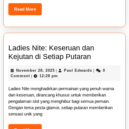
Read
Read More
More
Ladies Nite: Keseruan dan
Ladies
Kejutan di Setiap Putaran
Nite:
November
Paul
November 28, 2025
Paul Edwards
0
|
|
Keseruan
28,
Edwards
Comment
12:28 pm
|
dan
2025
Ladies Nite menghadirkan permainan yang penuh warna
Kejutan
dan keseruan, dirancang khusus untuk memberikan
di
pengalaman slot yang menghibur bagi semua pemain.
Setiap
Dengan tema pesta glamor, setiap putaran memberikan
sensasi unik yang
Putaran