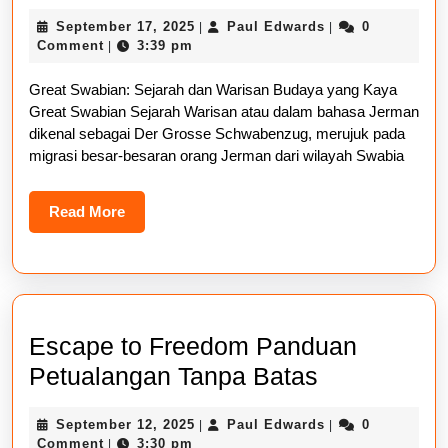
Swabian
September
Paul
September 17, 2025
Paul Edwards
0
|
|
Sejarah
17,
Edwards
Comment
3:39 pm
|
Warisan
2025
Great Swabian: Sejarah dan Warisan Budaya yang Kaya
Budaya
Great Swabian Sejarah Warisan atau dalam bahasa Jerman
yang
dikenal sebagai Der Grosse Schwabenzug, merujuk pada
Kaya
migrasi besar-besaran orang Jerman dari wilayah Swabia
Read
Read More
More
Escape to Freedom Panduan
Escape
Petualangan Tanpa Batas
to
September
Paul
September 12, 2025
Paul Edwards
0
|
|
Freedom
12,
Edwards
Comment
3:30 pm
|