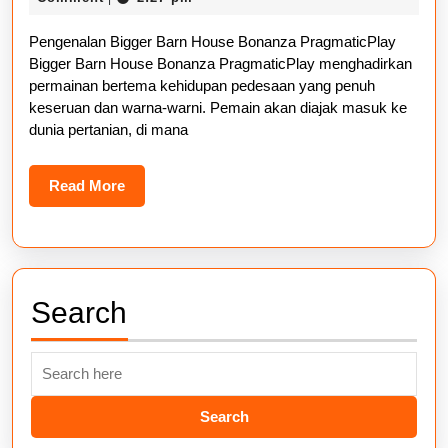
Bonanza
2025
Pengenalan Bigger Barn House Bonanza PragmaticPlay
PragmaticPlay:
Bigger Barn House Bonanza PragmaticPlay menghadirkan
Keseruan
permainan bertema kehidupan pedesaan yang penuh
Kehidupan
keseruan dan warna-warni. Pemain akan diajak masuk ke
dunia pertanian, di mana
Pedesaan
Read
Read More
More
Search
Search
for: