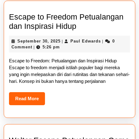
Escape to Freedom Petualangan
Escape
dan Inspirasi Hidup
to
September
Paul
September 30, 2025
Paul Edwards
0
|
|
Freedom
30,
Edwards
Comment
5:26 pm
|
Petualangan
2025
Escape to Freedom: Petualangan dan Inspirasi Hidup
dan
Escape to freedom menjadi istilah populer bagi mereka
Inspirasi
yang ingin melepaskan diri dari rutinitas dan tekanan sehari-
Hidup
hari. Konsep ini bukan hanya tentang perjalanan
Read
Read More
More