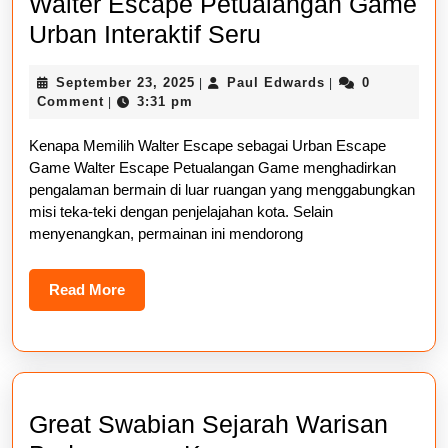
Walter Escape Petualangan Game
Walter
Urban Interaktif Seru
Escape
September
Paul
September 23, 2025
Paul Edwards
0
|
|
Petualangan
23,
Edwards
Comment
3:31 pm
|
Game
2025
Kenapa Memilih Walter Escape sebagai Urban Escape
Urban
Game Walter Escape Petualangan Game menghadirkan
Interaktif
pengalaman bermain di luar ruangan yang menggabungkan
Seru
misi teka-teki dengan penjelajahan kota. Selain
menyenangkan, permainan ini mendorong
Read
Read More
More
Great Swabian Sejarah Warisan