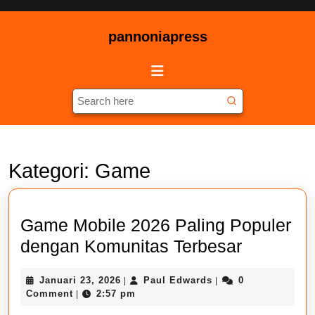
Skip
to
pannoniapress
content
Skip
Open
to
Button
content
Search
for:
Kategori:
Game
Game Mobile 2026 Paling Populer
Game
dengan Komunitas Terbesar
Mobile
Januari
Paul
Januari 23, 2026
Paul Edwards
0
|
|
2026
23,
Edwards
Comment
2:57 pm
|
Paling
2026