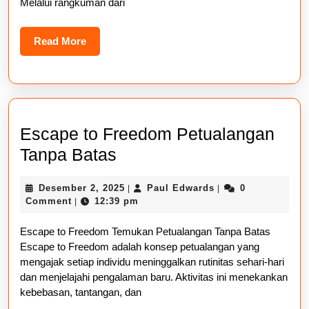
Melalui rangkuman dari
Baru
Read
Read More
More
Escape to Freedom Petualangan
Escape
Tanpa Batas
to
Desember
Paul
Desember 2, 2025
Paul Edwards
0
|
|
Freedom
2,
Edwards
Comment
12:39 pm
|
Petualangan
2025
Escape to Freedom Temukan Petualangan Tanpa Batas
Tanpa
Escape to Freedom adalah konsep petualangan yang
Batas
mengajak setiap individu meninggalkan rutinitas sehari-hari
dan menjelajahi pengalaman baru. Aktivitas ini menekankan
kebebasan, tantangan, dan