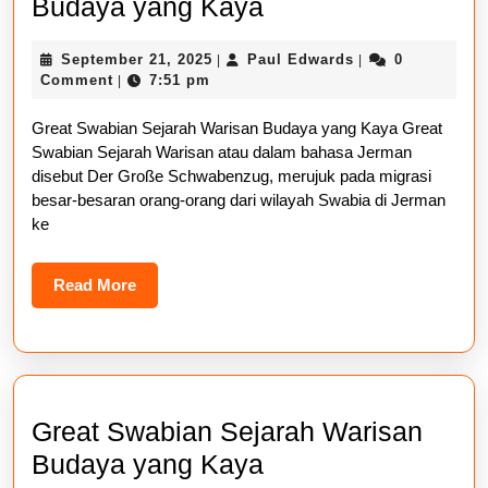
Great
Budaya yang Kaya
Swabian
September
Paul
September 21, 2025
Paul Edwards
0
|
|
Sejarah
21,
Edwards
Comment
7:51 pm
|
Warisan
2025
Great Swabian Sejarah Warisan Budaya yang Kaya Great
Budaya
Swabian Sejarah Warisan atau dalam bahasa Jerman
yang
disebut Der Große Schwabenzug, merujuk pada migrasi
Kaya
besar-besaran orang-orang dari wilayah Swabia di Jerman
ke
Read
Read More
More
Great Swabian Sejarah Warisan
Great
Budaya yang Kaya