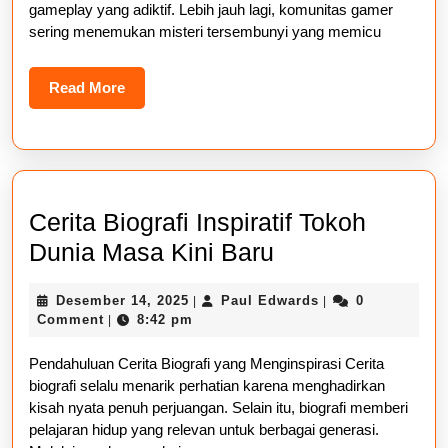
Di
gameplay yang adiktif. Lebih jauh lagi, komunitas gamer
Ko
sering menemukan misteri tersembunyi yang memicu
Ga
Read
Read More
More
Cerita Biografi Inspiratif Tokoh
Cerita
Dunia Masa Kini Baru
Biografi
Desember
Paul
Desember 14, 2025
Paul Edwards
0
|
|
Inspiratif
14,
Edwards
Comment
8:42 pm
|
Tokoh
2025
Pendahuluan Cerita Biografi yang Menginspirasi Cerita
Dunia
biografi selalu menarik perhatian karena menghadirkan
Masa
kisah nyata penuh perjuangan. Selain itu, biografi memberi
Kini
pelajaran hidup yang relevan untuk berbagai generasi.