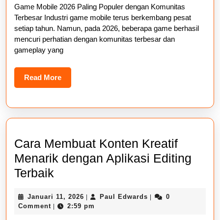
Game Mobile 2026 Paling Populer dengan Komunitas
Populer
Terbesar Industri game mobile terus berkembang pesat
dengan
setiap tahun. Namun, pada 2026, beberapa game berhasil
Komunit
mencuri perhatian dengan komunitas terbesar dan
gameplay yang
Terbesar
Read
Read More
More
Cara Membuat Konten Kreatif
Menarik dengan Aplikasi Editing
Cara
Terbaik
Membuat
Januari
Paul
Januari 11, 2026
Paul Edwards
0
|
|
Konten
11,
Edwards
Comment
2:59 pm
|
Kreatif
2026