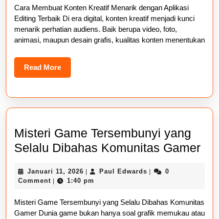
Cara Membuat Konten Kreatif Menarik dengan Aplikasi
Menarik
Editing Terbaik Di era digital, konten kreatif menjadi kunci
dengan
menarik perhatian audiens. Baik berupa video, foto,
Aplikasi
animasi, maupun desain grafis, kualitas konten menentukan
Editing
Read
Read More
Terbaik
More
Misteri Game Tersembunyi yang
Mis
Selalu Dibahas Komunitas Gamer
Ga
Januari
Paul
Januari 11, 2026
Paul Edwards
0
|
|
Ter
11,
Edwards
Comment
1:40 pm
|
ya
2026
Misteri Game Tersembunyi yang Selalu Dibahas Komunitas
Sel
Gamer Dunia game bukan hanya soal grafik memukau atau