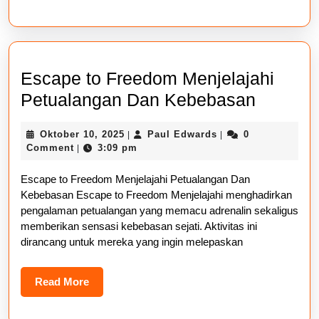
Escape to Freedom Menjelajahi
Escape
Petualangan Dan Kebebasan
to
Oktober
Paul
Oktober 10, 2025
Paul Edwards
0
|
|
Freedo
10,
Edwards
Comment
3:09 pm
|
Menjela
2025
Escape to Freedom Menjelajahi Petualangan Dan
Petual
Kebebasan Escape to Freedom Menjelajahi menghadirkan
Dan
pengalaman petualangan yang memacu adrenalin sekaligus
Kebeba
memberikan sensasi kebebasan sejati. Aktivitas ini
dirancang untuk mereka yang ingin melepaskan
Read
Read More
More