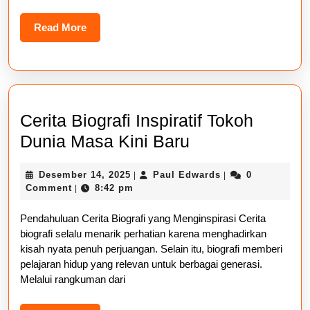
Read
Read More
More
Cerita Biografi Inspiratif Tokoh
Cerita
Dunia Masa Kini Baru
Biografi
Desember
Paul
Desember 14, 2025
Paul Edwards
0
|
|
Inspiratif
14,
Edwards
Comment
8:42 pm
|
Tokoh
2025
Pendahuluan Cerita Biografi yang Menginspirasi Cerita
Dunia
biografi selalu menarik perhatian karena menghadirkan
Masa
kisah nyata penuh perjuangan. Selain itu, biografi memberi
Kini
pelajaran hidup yang relevan untuk berbagai generasi.
Melalui rangkuman dari
Baru