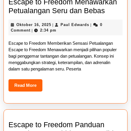
Escape to Freedom Menawarkan
Escape
Petualangan Seru dan Bebas
to
Oktober
Paul
Oktober 16, 2025
Paul Edwards
0
|
|
Freedo
16,
Edwards
Comment
2:34 pm
|
Menawa
2025
Escape to Freedom Memberikan Sensasi Petualangan
Petual
Escape to Freedom Menawarkan menjadi pilihan populer
Seru
bagi penggemar tantangan dan petualangan. Konsep ini
dan
menggabungkan strategi, keterampilan, dan adrenalin
dalam satu pengalaman seru. Peserta
Bebas
Read
Read More
More
Escape to Freedom Panduan