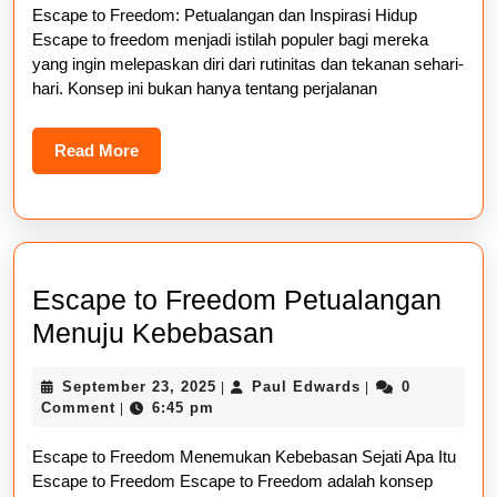
Escape to Freedom: Petualangan dan Inspirasi Hidup
dan
Escape to freedom menjadi istilah populer bagi mereka
Inspirasi
yang ingin melepaskan diri dari rutinitas dan tekanan sehari-
Hidup
hari. Konsep ini bukan hanya tentang perjalanan
Read
Read More
More
Escape to Freedom Petualangan
Escape
Menuju Kebebasan
to
September
Paul
September 23, 2025
Paul Edwards
0
|
|
Freedom
23,
Edwards
Comment
6:45 pm
|
Petualangan
2025
Escape to Freedom Menemukan Kebebasan Sejati Apa Itu
Menuju
Escape to Freedom Escape to Freedom adalah konsep