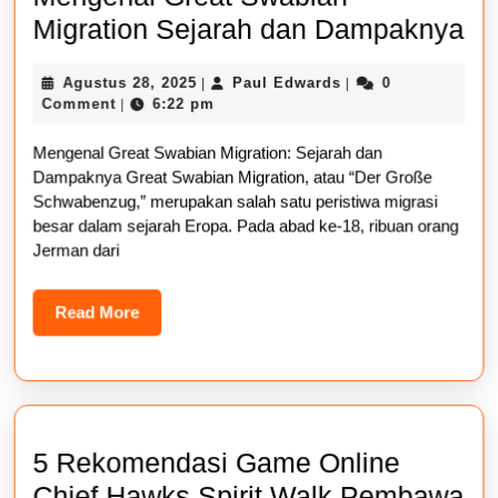
Me
Migration Sejarah dan Dampaknya
Gr
Agustus
Paul
Agustus 28, 2025
Paul Edwards
0
|
|
Sw
28,
Edwards
Comment
6:22 pm
|
Mi
2025
Mengenal Great Swabian Migration: Sejarah dan
Se
Dampaknya Great Swabian Migration, atau “Der Große
da
Schwabenzug,” merupakan salah satu peristiwa migrasi
Da
besar dalam sejarah Eropa. Pada abad ke-18, ribuan orang
Jerman dari
Read
Read More
More
5 Rekomendasi Game Online
Chief Hawks Spirit Walk Pembawa