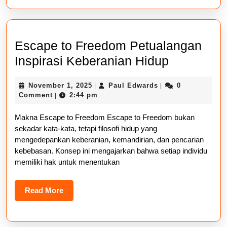
Escape to Freedom Petualangan
Escape
Inspirasi Keberanian Hidup
to
November
Paul
November 1, 2025
Paul Edwards
0
|
|
Freedom
1,
Edwards
Comment
2:44 pm
|
Petualan
2025
Makna Escape to Freedom Escape to Freedom bukan
Inspirasi
sekadar kata-kata, tetapi filosofi hidup yang
Keberani
mengedepankan keberanian, kemandirian, dan pencarian
Hidup
kebebasan. Konsep ini mengajarkan bahwa setiap individu
memiliki hak untuk menentukan
Read
Read More
More