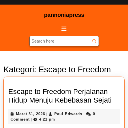
Skip
to
pannoniapress
content
Skip
Open
to
Button
content
Search
for:
Kategori:
Escape to Freedom
Escape to Freedom Perjalanan
Esca
Hidup Menuju Kebebasan Sejati
to
Maret
Paul
Maret 31, 2026
Paul Edwards
0
|
|
Free
31,
Edwards
Comment
4:21 pm
|
Perj
2026