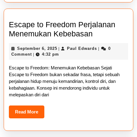
Escape to Freedom Perjalanan
Escape
Menemukan Kebebasan
to
September
Paul
September 6, 2025
Paul Edwards
0
|
|
Freedom
6,
Edwards
Comment
4:32 pm
|
Perjalanan
2025
Escape to Freedom: Menemukan Kebebasan Sejati
Menemukan
Escape to Freedom bukan sekadar frasa, tetapi sebuah
Kebebasan
perjalanan hidup menuju kemandirian, kontrol diri, dan
kebahagiaan. Konsep ini mendorong individu untuk
melepaskan diri dari
Read
Read More
More