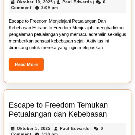
Oktober
Paul
Oktober 10, 2025
Paul Edwards
0
|
|
Freedo
10,
Edwards
Comment
3:09 pm
|
Menjela
2025
Escape to Freedom Menjelajahi Petualangan Dan
Petual
Kebebasan Escape to Freedom Menjelajahi menghadirkan
Dan
pengalaman petualangan yang memacu adrenalin sekaligus
Kebeba
memberikan sensasi kebebasan sejati. Aktivitas ini
dirancang untuk mereka yang ingin melepaskan
Read
Read More
More
Escape to Freedom Temukan
Escape
Petualangan dan Kebebasan
to
Oktober
Paul
Oktober 5, 2025
Paul Edwards
0
|
|
Freedo
5,
Edwards
Comment
3:28 pm
|