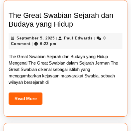
The Great Swabian Sejarah dan
The
Budaya yang Hidup
Great
September
Paul
September 5, 2025
Paul Edwards
0
|
|
Swabian
5,
Edwards
Comment
6:22 pm
|
Sejarah
2025
The Great Swabian Sejarah dan Budaya yang Hidup
dan
Mengenal The Great Swabian dalam Sejarah Jerman The
Budaya
Great Swabian dikenal sebagai istilah yang
yang
menggambarkan kejayaan masyarakat Swabia, sebuah
wilayah bersejarah di
Hidup
Read
Read More
More