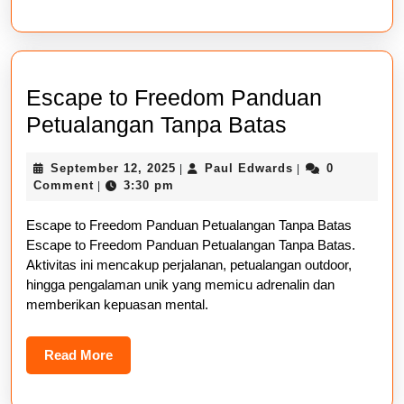
Escape to Freedom Panduan
Escape
Petualangan Tanpa Batas
to
September
Paul
September 12, 2025
Paul Edwards
0
|
|
Freedom
12,
Edwards
Comment
3:30 pm
|
Panduan
2025
Escape to Freedom Panduan Petualangan Tanpa Batas
Petualanga
Escape to Freedom Panduan Petualangan Tanpa Batas.
Tanpa
Aktivitas ini mencakup perjalanan, petualangan outdoor,
Batas
hingga pengalaman unik yang memicu adrenalin dan
memberikan kepuasan mental.
Read
Read More
More