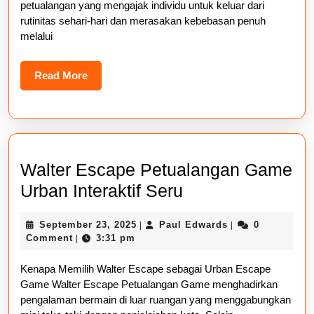
Kebebasan
petualangan yang mengajak individu untuk keluar dari
rutinitas sehari-hari dan merasakan kebebasan penuh
melalui
Read
Read More
More
Walter Escape Petualangan Game
Walter
Urban Interaktif Seru
Escape
September
Paul
September 23, 2025
Paul Edwards
0
|
|
Petualangan
23,
Edwards
Comment
3:31 pm
|
Game
2025
Kenapa Memilih Walter Escape sebagai Urban Escape
Urban
Game Walter Escape Petualangan Game menghadirkan
Interaktif
pengalaman bermain di luar ruangan yang menggabungkan