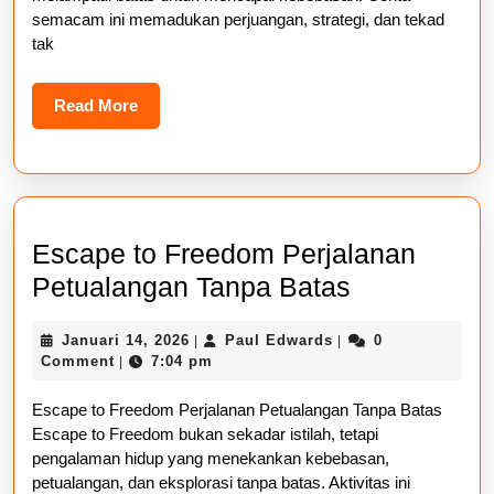
semacam ini memadukan perjuangan, strategi, dan tekad
tak
Read
Read More
More
Escape to Freedom Perjalanan
Escape
Petualangan Tanpa Batas
to
Januari
Paul
Januari 14, 2026
Paul Edwards
0
|
|
Freedom
14,
Edwards
Comment
7:04 pm
|
Perjalanan
2026
Escape to Freedom Perjalanan Petualangan Tanpa Batas
Petualanga
Escape to Freedom bukan sekadar istilah, tetapi
Tanpa
pengalaman hidup yang menekankan kebebasan,
Batas
petualangan, dan eksplorasi tanpa batas. Aktivitas ini