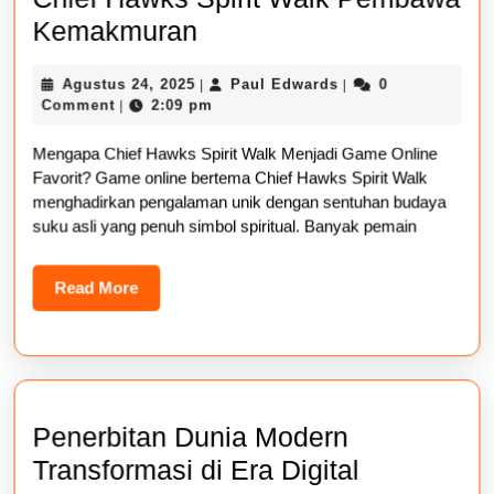
5
Kemakmuran
Rekomendasi
Agustus
Paul
Agustus 24, 2025
Paul Edwards
0
|
|
Game
24,
Edwards
Comment
2:09 pm
|
Online
2025
Mengapa Chief Hawks Spirit Walk Menjadi Game Online
Chief
Favorit? Game online bertema Chief Hawks Spirit Walk
Hawks
menghadirkan pengalaman unik dengan sentuhan budaya
Spirit
suku asli yang penuh simbol spiritual. Banyak pemain
Walk
Read
Read More
Pembawa
More
Kemakmuran
Penerbitan Dunia Modern
Penerbitan
Transformasi di Era Digital