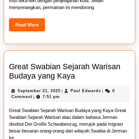
Seru
misi teka-teki dengan penjelajahan kota. Selain
menyenangkan, permainan ini mendorong
Read
Read More
More
Great Swabian Sejarah Warisan
Great
Budaya yang Kaya
Swabian
September
Paul
September 21, 2025
Paul Edwards
0
|
|
Sejarah
21,
Edwards
Comment
7:51 pm
|
Warisan
2025
Great Swabian Sejarah Warisan Budaya yang Kaya Great
Budaya
Swabian Sejarah Warisan atau dalam bahasa Jerman
yang
disebut Der Große Schwabenzug, merujuk pada migrasi
Kaya
besar-besaran orang-orang dari wilayah Swabia di Jerman
ke