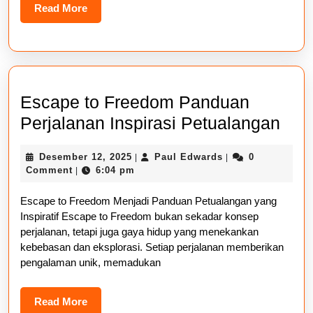
Read
Read More
More
Escape to Freedom Panduan
Esc
Perjalanan Inspirasi Petualangan
to
Desember
Paul
Desember 12, 2025
Paul Edwards
0
|
|
Fre
12,
Edwards
Comment
6:04 pm
|
Pan
2025
Escape to Freedom Menjadi Panduan Petualangan yang
Per
Inspiratif Escape to Freedom bukan sekadar konsep
Insp
perjalanan, tetapi juga gaya hidup yang menekankan
Pet
kebebasan dan eksplorasi. Setiap perjalanan memberikan
pengalaman unik, memadukan
Read
Read More