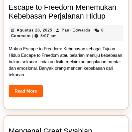
Escape to Freedom Menemukan
Escape
Kebebasan Perjalanan Hidup
to
Agustus
Paul
Agustus 28, 2025
Paul Edwards
0
|
|
Freedo
28,
Edwards
Comment
8:07 pm
|
Menem
2025
Makna Escape to Freedom: Kebebasan sebagai Tujuan
Kebeba
Hidup Escape to Freedom atau pelarian menuju kebebasan
Perjala
bukan sekadar tindakan fisik, melainkan perjalanan mental
Hidup
dan emosional. Banyak orang mencari kebebasan dari
tekanan
Read
Read More
More
Mengenal Great Swabian