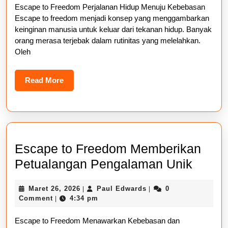
Escape to Freedom Perjalanan Hidup Menuju Kebebasan
Hidu
Escape to freedom menjadi konsep yang menggambarkan
Menu
keinginan manusia untuk keluar dari tekanan hidup. Banyak
Kebe
orang merasa terjebak dalam rutinitas yang melelahkan.
Oleh
Sejat
Read
Read More
More
Escape to Freedom Memberikan
Escap
Petualangan Pengalaman Unik
to
Maret
Paul
Maret 26, 2026
Paul Edwards
0
|
|
Free
26,
Edwards
Comment
4:34 pm
|
Membe
2026
Escape to Freedom Menawarkan Kebebasan dan
Petua