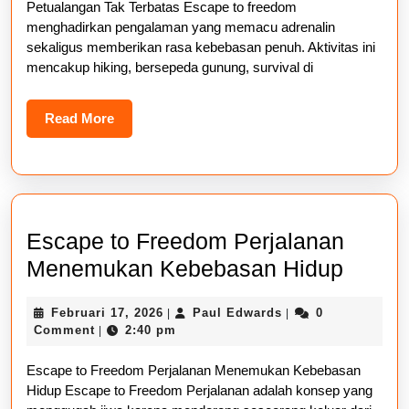
Petualangan Tak Terbatas Escape to freedom
Penga
menghadirkan pengalaman yang memacu adrenalin
Unik
sekaligus memberikan rasa kebebasan penuh. Aktivitas ini
mencakup hiking, bersepeda gunung, survival di
Read
Read More
More
Escape to Freedom Perjalanan
Escap
Menemukan Kebebasan Hidup
to
Februari
Paul
Februari 17, 2026
Paul Edwards
0
|
|
Freed
17,
Edwards
Comment
2:40 pm
|
Perjal
2026
Escape to Freedom Perjalanan Menemukan Kebebasan
Mene
Hidup Escape to Freedom Perjalanan adalah konsep yang
Kebeb