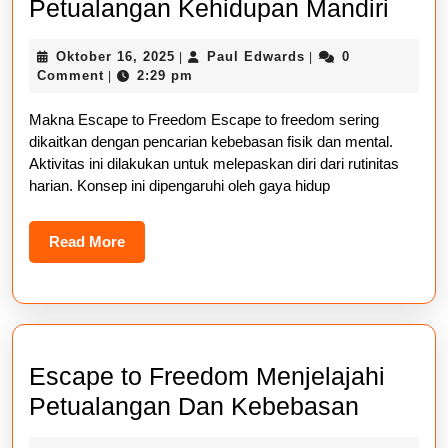
Esca
Petualangan Kehidupan Mandiri
to
Oktober
Paul
Oktober 16, 2025
Paul Edwards
0
|
|
Free
16,
Edwards
Comment
2:29 pm
|
Pand
2025
Makna Escape to Freedom Escape to freedom sering
Petu
dikaitkan dengan pencarian kebebasan fisik dan mental.
Kehi
Aktivitas ini dilakukan untuk melepaskan diri dari rutinitas
Mandi
harian. Konsep ini dipengaruhi oleh gaya hidup
Read
Read More
More
Escape to Freedom Menjelajahi
Escape
Petualangan Dan Kebebasan
to