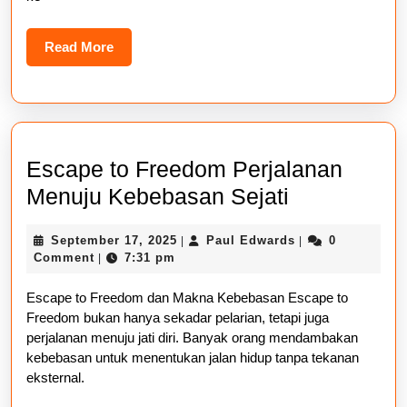
Read
Read More
More
Escape to Freedom Perjalanan
Escape
Menuju Kebebasan Sejati
to
September
Paul
September 17, 2025
Paul Edwards
0
|
|
Freedom
17,
Edwards
Comment
7:31 pm
|
Perjalanan
2025
Escape to Freedom dan Makna Kebebasan Escape to
Menuju
Freedom bukan hanya sekadar pelarian, tetapi juga
Kebebasan
perjalanan menuju jati diri. Banyak orang mendambakan
Sejati
kebebasan untuk menentukan jalan hidup tanpa tekanan
eksternal.