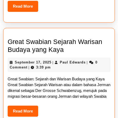
Read
Read More
More
Great Swabian Sejarah Warisan
Great
Budaya yang Kaya
Swabian
September
Paul
September 17, 2025
Paul Edwards
0
|
|
Sejarah
17,
Edwards
Comment
3:39 pm
|
Warisan
2025
Great Swabian: Sejarah dan Warisan Budaya yang Kaya
Budaya
Great Swabian Sejarah Warisan atau dalam bahasa Jerman
yang
dikenal sebagai Der Grosse Schwabenzug, merujuk pada
Kaya
migrasi besar-besaran orang Jerman dari wilayah Swabia
Read
Read More
More