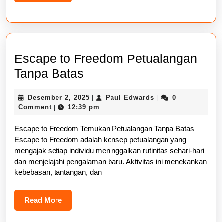
More
Escape to Freedom Petualangan
Escape
Tanpa Batas
to
Desember
Paul
Desember 2, 2025
Paul Edwards
0
|
|
Freedom
2,
Edwards
Comment
12:39 pm
|
Petualangan
2025
Escape to Freedom Temukan Petualangan Tanpa Batas
Tanpa
Escape to Freedom adalah konsep petualangan yang
Batas
mengajak setiap individu meninggalkan rutinitas sehari-hari
dan menjelajahi pengalaman baru. Aktivitas ini menekankan
kebebasan, tantangan, dan
Read
Read More
More