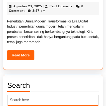
Dunia
Agustus
Paul
Agustus 23, 2025
Paul Edwards
0
|
|
Modern
23,
Edwards
Comment
3:57 pm
|
Transforma
2025
Penerbitan Dunia Modern Transformasi di Era Digital
di
Industri penerbitan dunia modern telah mengalami
Era
perubahan besar seiring berkembangnya teknologi. Kini,
Digital
proses penerbitan tidak hanya bergantung pada buku cetak,
tetapi juga merambah
Read
Read More
More
Search
Search
for: