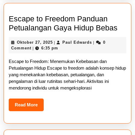
Escape to Freedom Panduan
Esca
Petualangan Gaya Hidup Bebas
to
Oktober
Paul
Oktober 27, 2025
Paul Edwards
0
|
|
Free
27,
Edwards
Comment
6:35 pm
|
Pand
2025
Escape to Freedom: Menemukan Kebebasan dan
Petu
Petualangan Hidup Escape to freedom adalah konsep hidup
Gay
yang menekankan kebebasan, petualangan, dan
Hidu
pengalaman di luar rutinitas sehari-hari. Aktivitas ini
mendorong individu untuk mengeksplorasi
Beba
Read
Read More
More