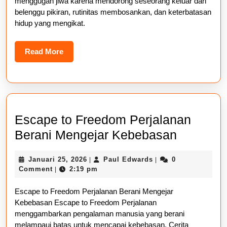
menggugah jiwa karena mendorong seseorang keluar dari
Hidup
belenggu pikiran, rutinitas membosankan, dan keterbatasan
hidup yang mengikat.
Read
Read More
More
Escape to Freedom Perjalanan
Escape
Berani Mengejar Kebebasan
to
Januari
Paul
Januari 25, 2026
Paul Edwards
0
|
|
Freedom
25,
Edwards
Comment
2:19 pm
|
Perjalan
2026
Escape to Freedom Perjalanan Berani Mengejar
Berani
Kebebasan Escape to Freedom Perjalanan
Mengeja
menggambarkan pengalaman manusia yang berani
Kebebas
melampaui batas untuk mencapai kebebasan. Cerita