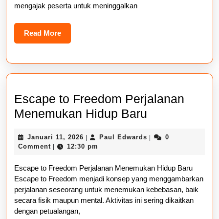
mengajak peserta untuk meninggalkan
Read
Read More
More
Escape to Freedom Perjalanan
Escape
Menemukan Hidup Baru
to
Januari
Paul
Januari 11, 2026
Paul Edwards
0
|
|
Freedom
11,
Edwards
Comment
12:30 pm
|
Perjalanan
2026
Escape to Freedom Perjalanan Menemukan Hidup Baru
Menemukan
Escape to Freedom menjadi konsep yang menggambarkan
Hidup
perjalanan seseorang untuk menemukan kebebasan, baik
Baru
secara fisik maupun mental. Aktivitas ini sering dikaitkan
dengan petualangan,