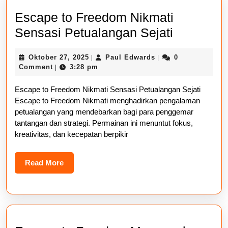
Escape to Freedom Nikmati
Escape
Sensasi Petualangan Sejati
to
Oktober
Paul
Oktober 27, 2025
Paul Edwards
0
|
|
Freedom
27,
Edwards
Comment
3:28 pm
|
Nikmati
2025
Escape to Freedom Nikmati Sensasi Petualangan Sejati
Sensasi
Escape to Freedom Nikmati menghadirkan pengalaman
Petualan
petualangan yang mendebarkan bagi para penggemar
Sejati
tantangan dan strategi. Permainan ini menuntut fokus,
kreativitas, dan kecepatan berpikir
Read
Read More
More