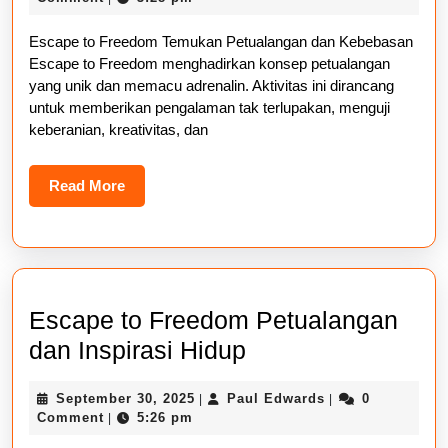
Temuka
2025
Escape to Freedom Temukan Petualangan dan Kebebasan
Petuala
Escape to Freedom menghadirkan konsep petualangan
dan
yang unik dan memacu adrenalin. Aktivitas ini dirancang
Kebeba
untuk memberikan pengalaman tak terlupakan, menguji
keberanian, kreativitas, dan
Read
Read More
More
Escape to Freedom Petualangan
Escape
dan Inspirasi Hidup
to
September
Paul
September 30, 2025
Paul Edwards
0
|
|
Freedom
30,
Edwards
Comment
5:26 pm
|
Petualangan
2025