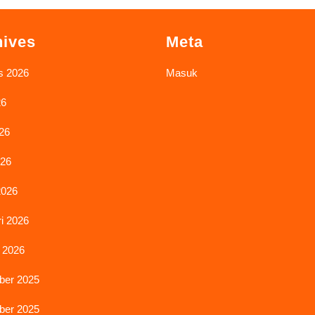
hives
Meta
s 2026
Masuk
26
26
026
2026
i 2026
 2026
er 2025
er 2025