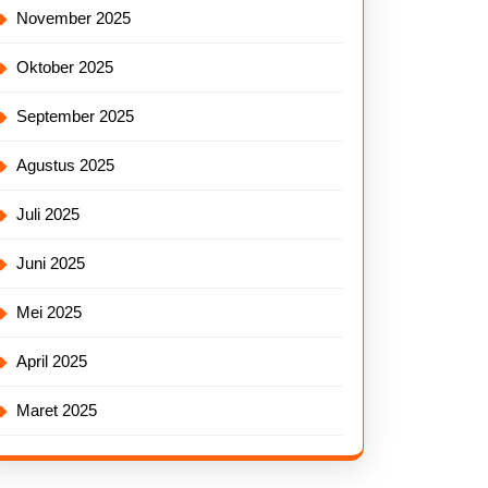
November 2025
Oktober 2025
September 2025
Agustus 2025
Juli 2025
Juni 2025
Mei 2025
April 2025
Maret 2025