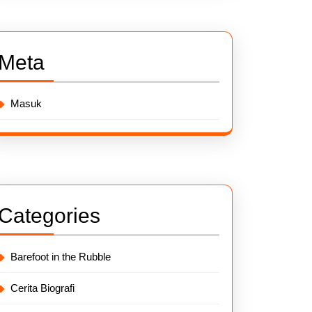
Meta
Masuk
Categories
Barefoot in the Rubble
Cerita Biografi