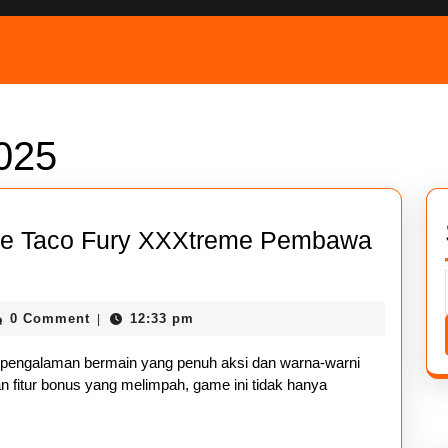
025
ne Taco Fury XXXtreme Pembawa
0 Comment
12:33 pm
|
ards
engalaman bermain yang penuh aksi dan warna-warni
 fitur bonus yang melimpah, game ini tidak hanya