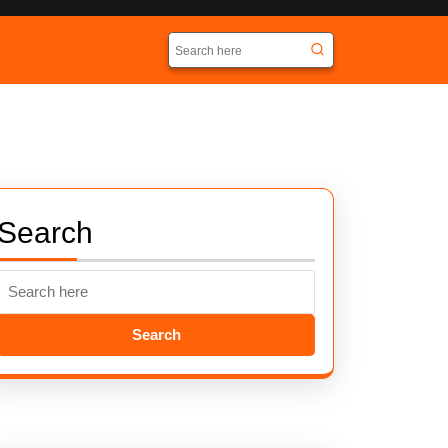
Search
for:
Search
Search
for: