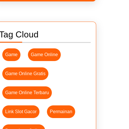
Tag Cloud
Game
Game Online
Game Online Gratis
Game Online Terbaru
Link Slot Gacor
Permainan