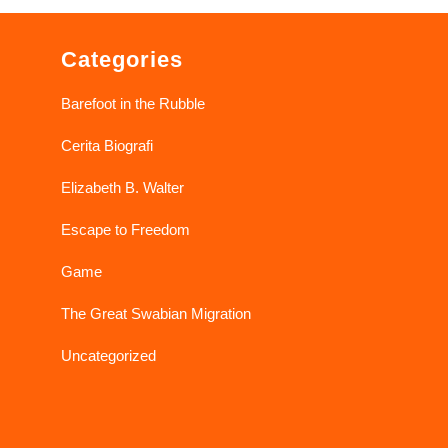
Categories
Barefoot in the Rubble
Cerita Biografi
Elizabeth B. Walter
Escape to Freedom
Game
The Great Swabian Migration
Uncategorized