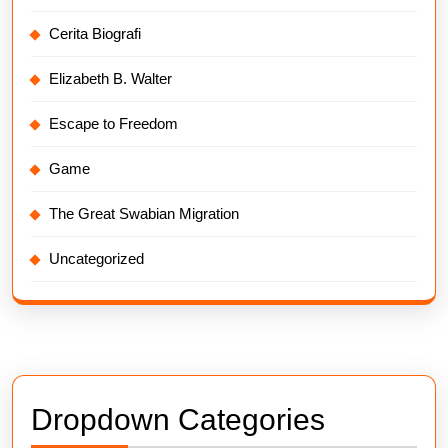
Cerita Biografi
Elizabeth B. Walter
Escape to Freedom
Game
The Great Swabian Migration
Uncategorized
Dropdown Categories