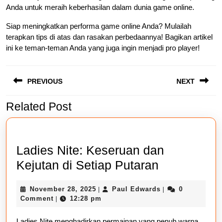
Anda untuk meraih keberhasilan dalam dunia game online.
Siap meningkatkan performa game online Anda? Mulailah
terapkan tips di atas dan rasakan perbedaannya! Bagikan artikel
ini ke teman-teman Anda yang juga ingin menjadi pro player!
Navigasi
PREVIOUS
NEXT
pos
Related Post
Previous
Next
post:
post:
Ladies Nite: Keseruan dan
Ladies
Kejutan di Setiap Putaran
Nite:
November
Paul
November 28, 2025
Paul Edwards
0
|
|
Keseruan
28,
Edwards
Comment
12:28 pm
|
dan
2025
Ladies Nite menghadirkan permainan yang penuh warna