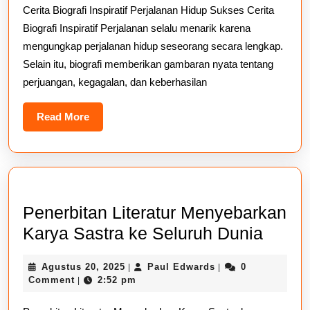
Cerita Biografi Inspiratif Perjalanan Hidup Sukses Cerita
Biografi Inspiratif Perjalanan selalu menarik karena
mengungkap perjalanan hidup seseorang secara lengkap.
Selain itu, biografi memberikan gambaran nyata tentang
perjuangan, kegagalan, dan keberhasilan
Read
Read More
More
Penerbitan Literatur Menyebarkan
Pener
Karya Sastra ke Seluruh Dunia
Litera
Agustus
Paul
Agustus 20, 2025
Paul Edwards
0
|
|
Meny
20,
Edwards
Comment
2:52 pm
|
Karya
2025