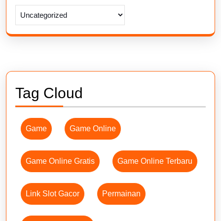
Tag Cloud
Game
Game Online
Game Online Gratis
Game Online Terbaru
Link Slot Gacor
Permainan