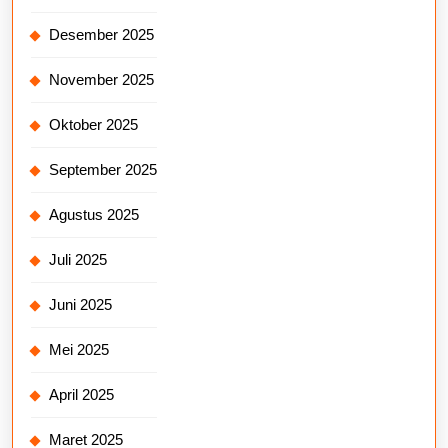
Desember 2025
November 2025
Oktober 2025
September 2025
Agustus 2025
Juli 2025
Juni 2025
Mei 2025
April 2025
Maret 2025