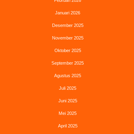
Februari 2026
Januari 2026
Desember 2025
November 2025
Oktober 2025
September 2025
Agustus 2025
Juli 2025
Juni 2025
Mei 2025
April 2025