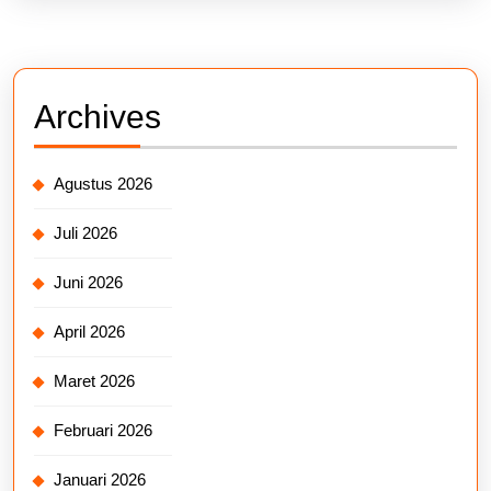
Archives
Agustus 2026
Juli 2026
Juni 2026
April 2026
Maret 2026
Februari 2026
Januari 2026