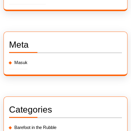
Meta
Masuk
Categories
Barefoot in the Rubble