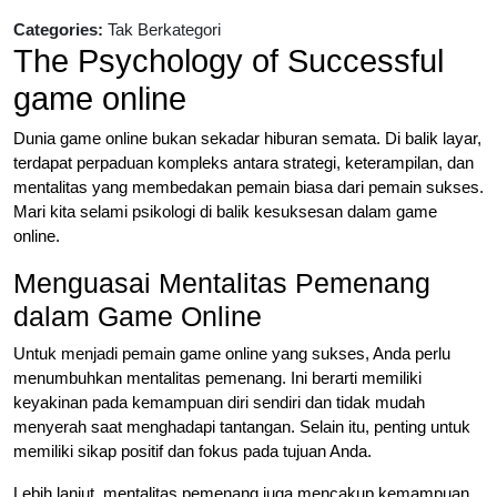
2025
Categories:
Tak Berkategori
The Psychology of Successful
game online
Dunia game online bukan sekadar hiburan semata. Di balik layar,
terdapat perpaduan kompleks antara strategi, keterampilan, dan
mentalitas yang membedakan pemain biasa dari pemain sukses.
Mari kita selami psikologi di balik kesuksesan dalam game
online.
Menguasai Mentalitas Pemenang
dalam Game Online
Untuk menjadi pemain game online yang sukses, Anda perlu
menumbuhkan mentalitas pemenang. Ini berarti memiliki
keyakinan pada kemampuan diri sendiri dan tidak mudah
menyerah saat menghadapi tantangan. Selain itu, penting untuk
memiliki sikap positif dan fokus pada tujuan Anda.
Lebih lanjut, mentalitas pemenang juga mencakup kemampuan