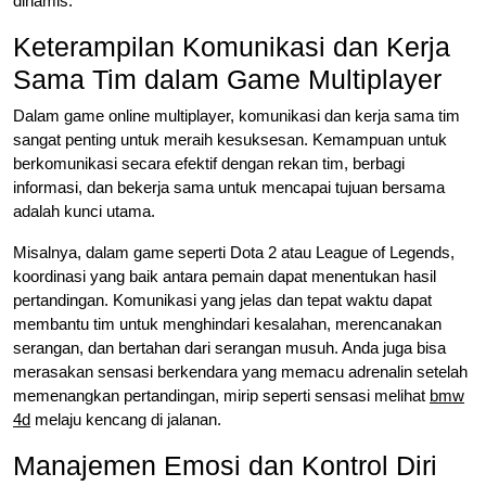
dinamis.
Keterampilan Komunikasi dan Kerja
Sama Tim dalam Game Multiplayer
Dalam game online multiplayer, komunikasi dan kerja sama tim
sangat penting untuk meraih kesuksesan. Kemampuan untuk
berkomunikasi secara efektif dengan rekan tim, berbagi
informasi, dan bekerja sama untuk mencapai tujuan bersama
adalah kunci utama.
Misalnya, dalam game seperti Dota 2 atau League of Legends,
koordinasi yang baik antara pemain dapat menentukan hasil
pertandingan. Komunikasi yang jelas dan tepat waktu dapat
membantu tim untuk menghindari kesalahan, merencanakan
serangan, dan bertahan dari serangan musuh. Anda juga bisa
merasakan sensasi berkendara yang memacu adrenalin setelah
memenangkan pertandingan, mirip seperti sensasi melihat
bmw
4d
melaju kencang di jalanan.
Manajemen Emosi dan Kontrol Diri