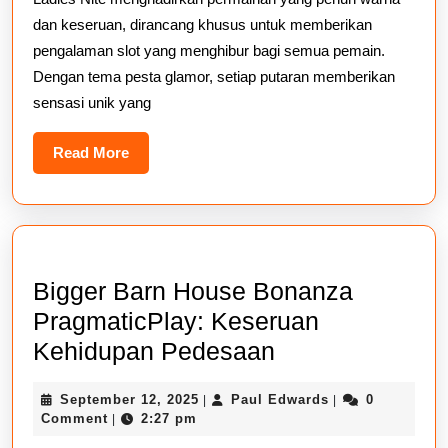
Kejutan
dan keseruan, dirancang khusus untuk memberikan
di
pengalaman slot yang menghibur bagi semua pemain.
Setiap
Dengan tema pesta glamor, setiap putaran memberikan
Putaran
sensasi unik yang
Read
Read More
More
Bigger Barn House Bonanza
PragmaticPlay: Keseruan
Bigger
Kehidupan Pedesaan
Barn
September
Paul
September 12, 2025
Paul Edwards
0
|
|
House
12,
Edwards
Comment
2:27 pm
|
Bonanza
2025