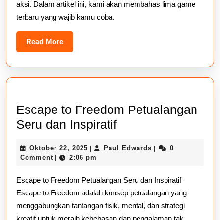
aksi. Dalam artikel ini, kami akan membahas lima game
Hot
terbaru yang wajib kamu coba.
50
Terbaru
Read
Read More
More
yang
Wajib
Kamu
Coba
Escape to Freedom Petualangan
Escape
Seru dan Inspiratif
to
Oktober
Paul
Oktober 22, 2025
Paul Edwards
0
|
|
Freedom
22,
Edwards
Comment
2:06 pm
|
Petualangan
2025
Escape to Freedom Petualangan Seru dan Inspiratif
Seru
Escape to Freedom adalah konsep petualangan yang
dan
menggabungkan tantangan fisik, mental, dan strategi
Inspiratif
kreatif untuk meraih kebebasan dan pengalaman tak