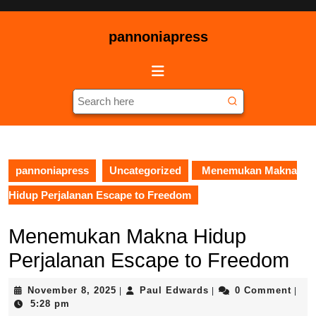
Skip
to
pannoniapress
content
Skip
Open
to
Button
content
Search
for:
pannoniapress
Uncategorized
Menemukan Makna
Hidup Perjalanan Escape to Freedom
Menemukan Makna Hidup
Perjalanan Escape to Freedom
November
Paul
November 8, 2025
Paul Edwards
0 Comment
|
|
|
8,
Edwards
5:28 pm