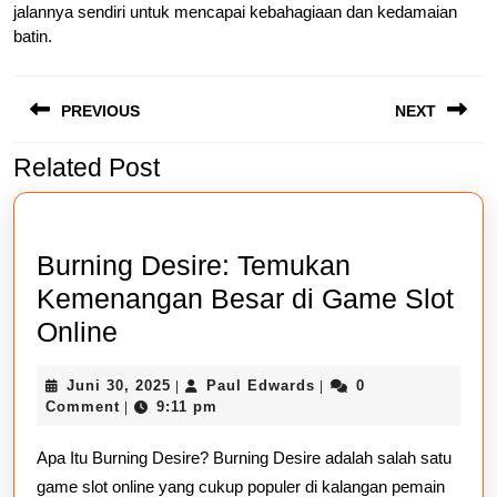
jalannya sendiri untuk mencapai kebahagiaan dan kedamaian
batin.
Navigasi
PREVIOUS
NEXT
pos
Related Post
Previous
Next
post:
post:
Burning Desire: Temukan
Kemenangan Besar di Game Slot
Burning
Online
Desire:
Juni
Paul
Juni 30, 2025
Paul Edwards
0
|
|
Temukan
30,
Edwards
Comment
9:11 pm
|
Kemenangan
2025
Apa Itu Burning Desire? Burning Desire adalah salah satu
Besar
game slot online yang cukup populer di kalangan pemain
di