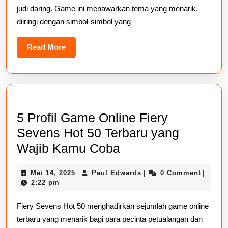
judi daring. Game ini menawarkan tema yang menarik,
Game
diiringi dengan simbol-simbol yang
Slot
Online
Read
Read More
More
5 Profil Game Online Fiery
Sevens Hot 50 Terbaru yang
5
Wajib Kamu Coba
Profil
Mei
Paul
Mei 14, 2025
Paul Edwards
0 Comment
|
|
|
Game
14,
Edwards
2:22 pm
Online
2025
Fiery Sevens Hot 50 menghadirkan sejumlah game online
Fiery
terbaru yang menarik bagi para pecinta petualangan dan
Sevens