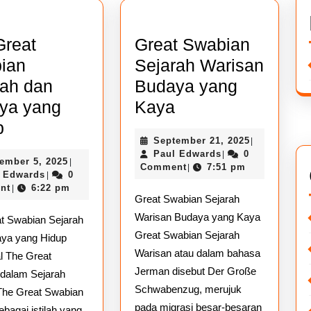
Great
Great Swabian
ian
Sejarah Warisan
rah dan
Budaya yang
Great
ya yang
Kaya
The
Swabian
p
September
September 21, 2025
|
Great
Sejarah
Paul
21,
Paul Edwards
0
|
September
ember 5, 2025
|
Swabian
Warisan
Edwards
2025
Comment
7:51 pm
|
Paul
5,
 Edwards
0
|
Sejarah
Budaya
Edwards
2025
nt
6:22 pm
|
Great Swabian Sejarah
dan
yang
Warisan Budaya yang Kaya
t Swabian Sejarah
Budaya
Kaya
Great Swabian Sejarah
ya yang Hidup
yang
Warisan atau dalam bahasa
 The Great
Hidup
Jerman disebut Der Große
dalam Sejarah
Schwabenzug, merujuk
The Great Swabian
pada migrasi besar-besaran
ebagai istilah yang