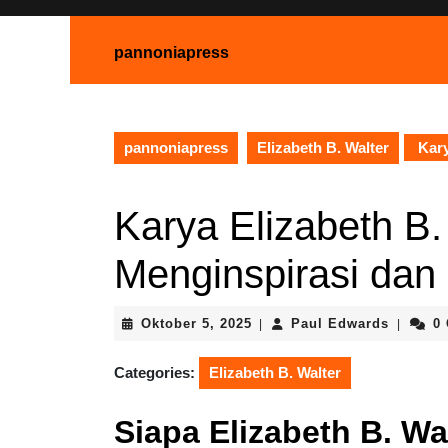
Skip
to
pannoniapress
content
Skip
to
content
pannoniapress
Elizabeth B. Walter
Kary
Karya Elizabeth B.
Menginspirasi dan
Oktober
Paul
Oktober 5, 2025
Paul Edwards
0
|
|
5,
Edward
2025
Categories:
Elizabeth B. Walter
Siapa Elizabeth B. Wa