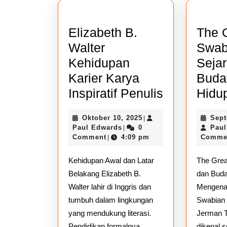
Elizabeth B.
The 
Walter
Swab
Kehidupan
Seja
Karier Karya
Buda
Elizabeth
Inspiratif Penulis
Hidu
B.
Oktober
Oktober 10, 2025
Sept
|
Walter
Paul
10,
Paul Edwards
0
Paul
|
Kehidupan
Edwards
2025
Comment
4:09 pm
Comme
|
Karier
Kehidupan Awal dan Latar
The Grea
Karya
Belakang Elizabeth B.
dan Buda
Inspiratif
Walter lahir di Inggris dan
Mengenal
Penulis
tumbuh dalam lingkungan
Swabian 
yang mendukung literasi.
Jerman 
Pendidikan formalnya
dikenal s