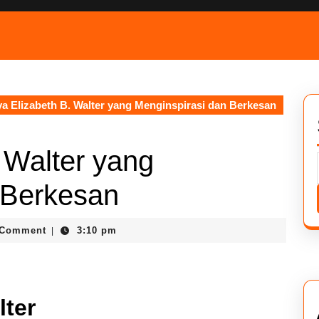
a Elizabeth B. Walter yang Menginspirasi dan Berkesan
 Walter yang
 Berkesan
 Comment
3:10 pm
|
s
lter