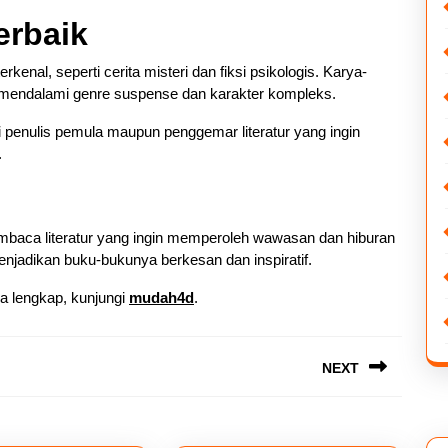
erbaik
rkenal, seperti cerita misteri dan fiksi psikologis. Karya-
n mendalami genre suspense dan karakter kompleks.
gi penulis pemula maupun penggemar literatur yang ingin
.
pembaca literatur yang ingin memperoleh wawasan dan hiburan
enjadikan buku-bukunya berkesan dan inspiratif.
a lengkap, kunjungi
mudah4d
.
NEXT
Next
post: