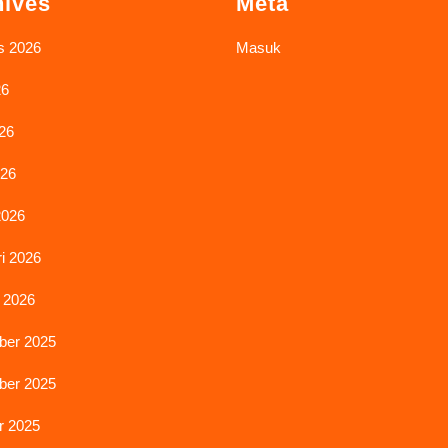
hives
Meta
s 2026
Masuk
26
26
026
2026
i 2026
 2026
er 2025
er 2025
r 2025