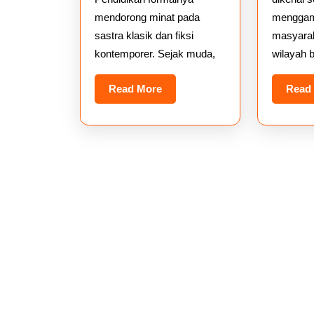
mendorong minat pada
menggam
sastra klasik dan fiksi
masyarak
kontemporer. Sejak muda,
wilayah b
Read
Read More
Read
More