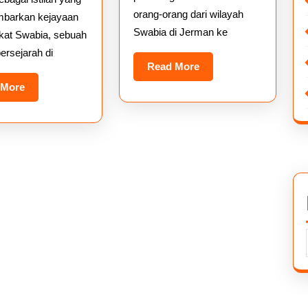
orang-orang dari wilayah
barkan kejayaan
Swabia di Jerman ke
at Swabia, sebuah
ersejarah di
Read
Read More
More
Read
 More
More