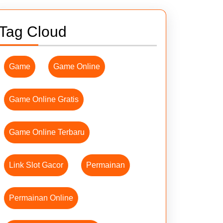
Tag Cloud
Game
Game Online
Game Online Gratis
Game Online Terbaru
Link Slot Gacor
Permainan
Permainan Online