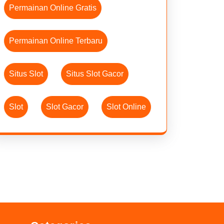
Permainan Online Gratis
Permainan Online Terbaru
Situs Slot
Situs Slot Gacor
Slot
Slot Gacor
Slot Online