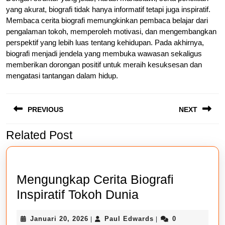
yang akurat, biografi tidak hanya informatif tetapi juga inspiratif.
Membaca cerita biografi memungkinkan pembaca belajar dari
pengalaman tokoh, memperoleh motivasi, dan mengembangkan
perspektif yang lebih luas tentang kehidupan. Pada akhirnya,
biografi menjadi jendela yang membuka wawasan sekaligus
memberikan dorongan positif untuk meraih kesuksesan dan
mengatasi tantangan dalam hidup.
Navigasi
PREVIOUS
NEXT
pos
Related Post
Previous
Next
post:
post:
Mengungkap Cerita Biografi
Mengungkap
Inspiratif Tokoh Dunia
Cerita
Januari
Paul
Januari 20, 2026
Paul Edwards
0
|
|
Biografi