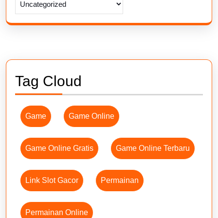
Tag Cloud
Game
Game Online
Game Online Gratis
Game Online Terbaru
Link Slot Gacor
Permainan
Permainan Online