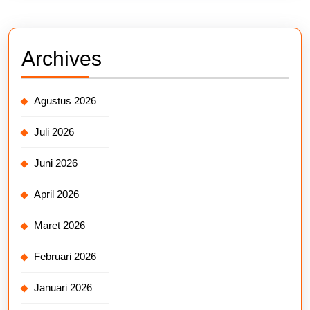
Archives
Agustus 2026
Juli 2026
Juni 2026
April 2026
Maret 2026
Februari 2026
Januari 2026