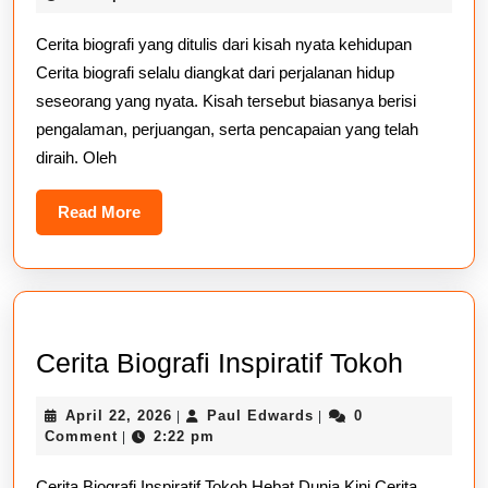
Me
2026
Cerita biografi yang ditulis dari kisah nyata kehidupan
Hid
Cerita biografi selalu diangkat dari perjalanan hidup
Jad
seseorang yang nyata. Kisah tersebut biasanya berisi
Leb
pengalaman, perjuangan, serta pencapaian yang telah
Bai
diraih. Oleh
Read
Read More
More
Cerita
Cerita Biografi Inspiratif Tokoh
Biograf
April
Paul
April 22, 2026
Paul Edwards
0
|
|
Inspirat
22,
Edwards
Comment
2:22 pm
|
Tokoh
2026
Cerita Biografi Inspiratif Tokoh Hebat Dunia Kini Cerita