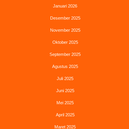
Januari 2026
Desember 2025
November 2025
Oktober 2025
September 2025
Agustus 2025
Juli 2025
Juni 2025
Mei 2025
April 2025
Maret 2025