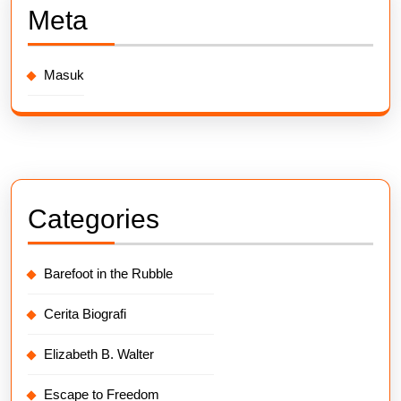
Meta
Masuk
Categories
Barefoot in the Rubble
Cerita Biografi
Elizabeth B. Walter
Escape to Freedom