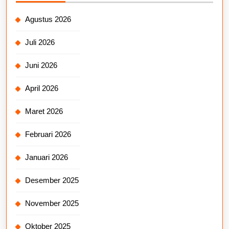
Agustus 2026
Juli 2026
Juni 2026
April 2026
Maret 2026
Februari 2026
Januari 2026
Desember 2025
November 2025
Oktober 2025