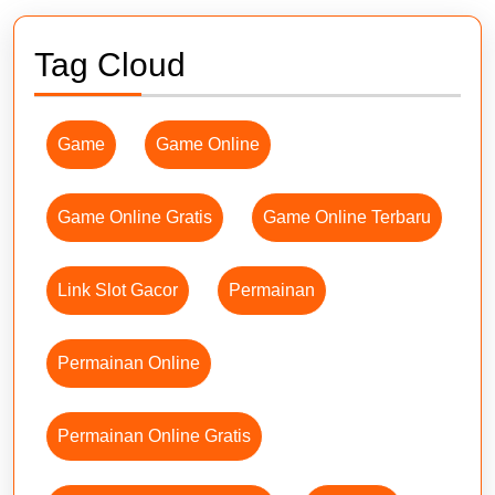
Tag Cloud
Game
Game Online
Game Online Gratis
Game Online Terbaru
Link Slot Gacor
Permainan
Permainan Online
Permainan Online Gratis