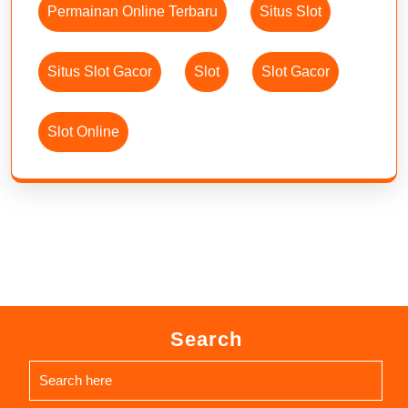
Permainan Online Terbaru
Situs Slot
Situs Slot Gacor
Slot
Slot Gacor
Slot Online
Search
Search
for: