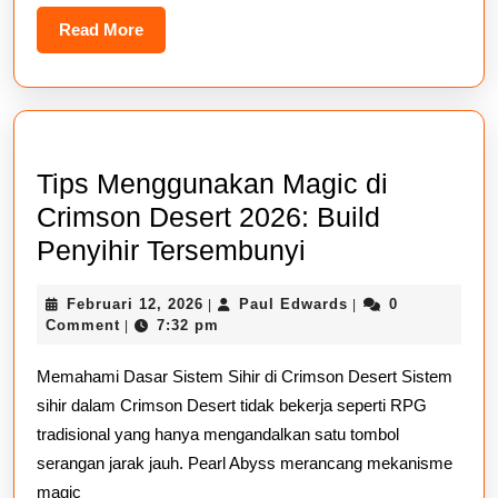
Cara
Read
Read More
More
Mainnya
Tips Menggunakan Magic di
Crimson Desert 2026: Build
Tips
Penyihir Tersembunyi
Menggunakan
Februari
Paul
Februari 12, 2026
Paul Edwards
0
|
|
Magic
12,
Edwards
Comment
7:32 pm
|
di
2026
Memahami Dasar Sistem Sihir di Crimson Desert Sistem
Crimson
sihir dalam Crimson Desert tidak bekerja seperti RPG
Desert
tradisional yang hanya mengandalkan satu tombol
2026:
serangan jarak jauh. Pearl Abyss merancang mekanisme
Build
magic