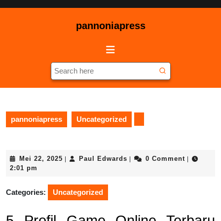
Skip
to
pannoniapress
content
Skip
Open
to
Button
content
Search
for:
pannoniapress
Uncategorized
Mei
Paul
Mei 22, 2025
Paul Edwards
0 Comment
|
|
|
22,
Edwards
2:01 pm
2025
Categories:
Uncategorized
5 Profil Game Online Terbaru