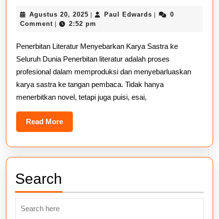
Litera
Agustus
Paul
Agustus 20, 2025
Paul Edwards
0
|
|
Meny
20,
Edwards
Comment
2:52 pm
|
Karya
2025
Penerbitan Literatur Menyebarkan Karya Sastra ke
Sastr
Seluruh Dunia Penerbitan literatur adalah proses
ke
profesional dalam memproduksi dan menyebarluaskan
Selur
karya sastra ke tangan pembaca. Tidak hanya
Dunia
menerbitkan novel, tetapi juga puisi, esai,
Read
Read More
More
Search
Search
for: