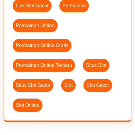
Link Slot Gacor
Permainan
Permainan Online
Permainan Online Gratis
Permainan Online Terbaru
Situs Slot
Situs Slot Gacor
Slot
Slot Gacor
Slot Online