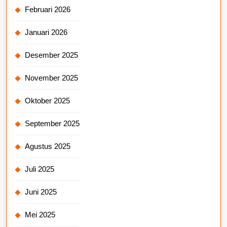
Februari 2026
Januari 2026
Desember 2025
November 2025
Oktober 2025
September 2025
Agustus 2025
Juli 2025
Juni 2025
Mei 2025